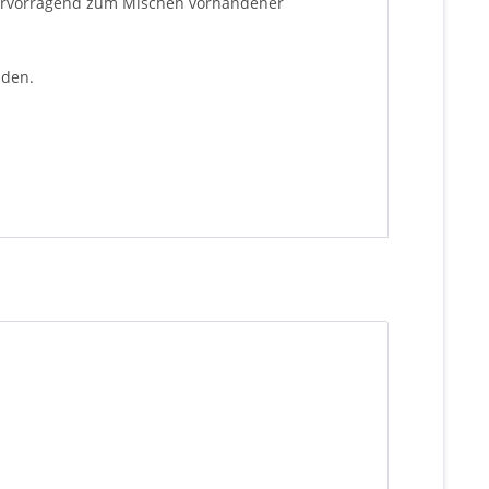
 hervorragend zum Mischen vorhandener
nden.