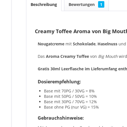
Beschreibung
Bewertungen
1
Creamy Toffee Aroma von Big Mou
Nougatcreme
mit
Schokolade
,
Haselnuss
un
Das
Aroma Creamy Toffee
von
Big Mouth
wird
Gratis 30ml Leerflasche im Lieferumfang enth
Dosierempfehlung:
Base mit 70PG / 30VG = 8%
Base mit 50PG / 50VG = 10%
Base mit 30PG / 70VG = 12%
Base ohne PG (nur VG) = 15%
Gebrauchshinweise: