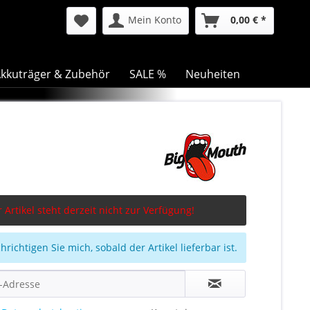
Mein Konto
0,00 € *
kkuträger & Zubehör
SALE %
Neuheiten
 Artikel steht derzeit nicht zur Verfügung!
richtigen Sie mich, sobald der Artikel lieferbar ist.