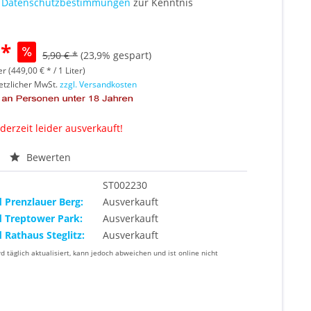
e
Datenschutzbestimmungen
zur Kenntnis
 *
5,90 € *
(23,9% gespart)
er (449,00 € * / 1 Liter)
setzlicher MwSt.
zzgl. Versandkosten
 derzeit leider ausverkauft!
Bewerten
ST002230
d Prenzlauer Berg:
Ausverkauft
d Treptower Park:
Ausverkauft
d Rathaus Steglitz:
Ausverkauft
rd täglich aktualisiert, kann jedoch abweichen und ist online nicht