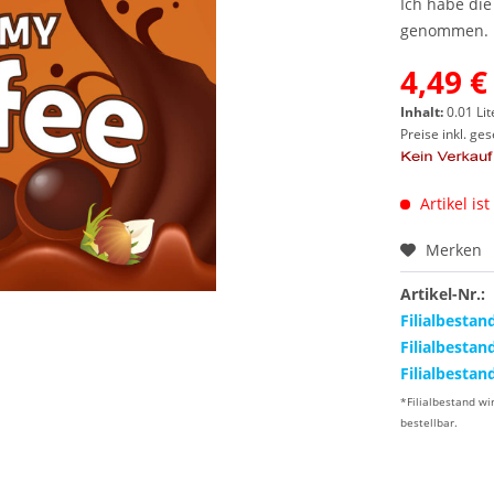
Ich habe di
genommen.
4,49 €
Inhalt:
0.01 Lit
Preise inkl. ge
Artikel ist
Merken
Artikel-Nr.:
Filialbestan
Filialbestan
Filialbestan
*Filialbestand wi
bestellbar.