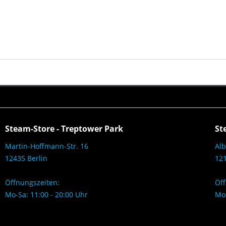
Steam-Store - Treptower Park
St
Martin-Hoffmann-Str. 16
Alb
12435 Berlin
121
Öffnungszeiten:
Öff
Mo-Sa: 11:00 - 20:00 Uhr
Mo-