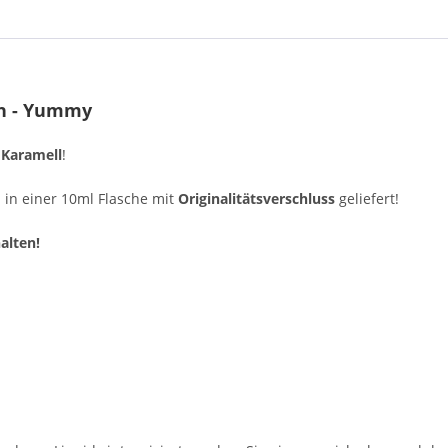
th - Yummy
d
Karamell
!
 in einer 10ml Flasche mit
Originalitätsverschluss
geliefert!
alten!