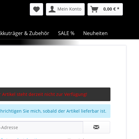
Mein Konto
0,00 € *
kkuträger & Zubehör
SALE %
Neuheiten
 Artikel steht derzeit nicht zur Verfügung!
richtigen Sie mich, sobald der Artikel lieferbar ist.