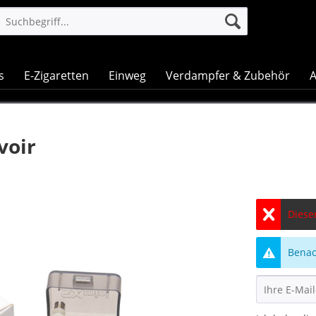
s
E-Zigaretten
Einweg
Verdampfer & Zubehör
A
voir
Dieser
Benach