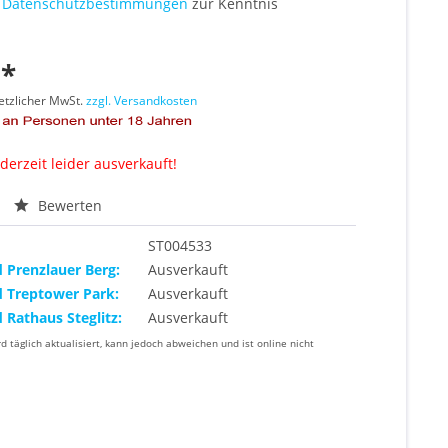
e
Datenschutzbestimmungen
zur Kenntnis
 *
setzlicher MwSt.
zzgl. Versandkosten
 derzeit leider ausverkauft!
Bewerten
ST004533
d Prenzlauer Berg:
Ausverkauft
d Treptower Park:
Ausverkauft
d Rathaus Steglitz:
Ausverkauft
rd täglich aktualisiert, kann jedoch abweichen und ist online nicht