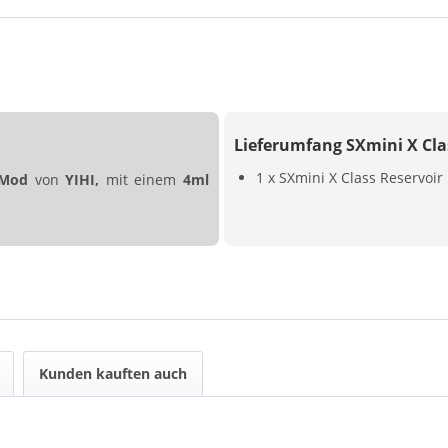
Lieferumfang SXmini X Cla
1 x SXmini X Class Reservoir
s Mod
von
YIHI,
mit einem
4ml
Kunden kauften auch