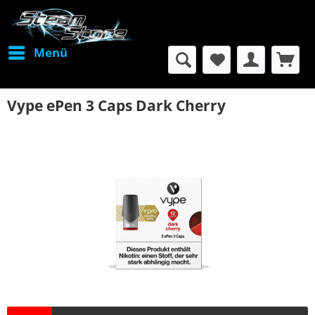
Menü
Vype ePen 3 Caps Dark Cherry