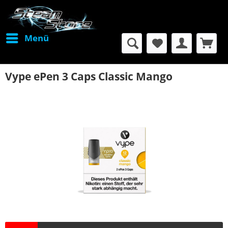
Menü
Vype ePen 3 Caps Classic Mango