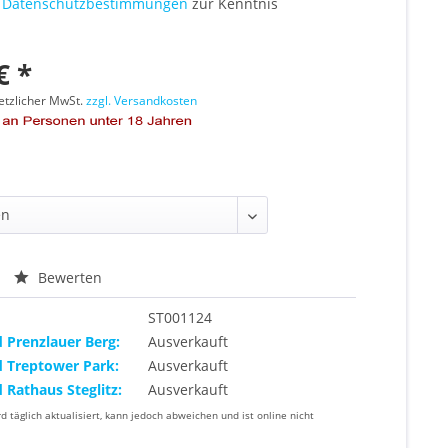
e
Datenschutzbestimmungen
zur Kenntnis
€ *
setzlicher MwSt.
zzgl. Versandkosten
Bewerten
ST001124
d Prenzlauer Berg:
Ausverkauft
d Treptower Park:
Ausverkauft
d Rathaus Steglitz:
Ausverkauft
rd täglich aktualisiert, kann jedoch abweichen und ist online nicht