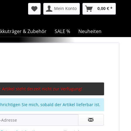
Mein Konto
0,00 € *
kkuträger & Zubehör
SALE %
Neuheiten
 Artikel steht derzeit nicht zur Verfügung!
richtigen Sie mich, sobald der Artikel lieferbar ist.