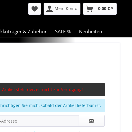
Mein Konto
0,00 € *
kkuträger & Zubehör
SALE %
Neuheiten
 Artikel steht derzeit nicht zur Verfügung!
richtigen Sie mich, sobald der Artikel lieferbar ist.