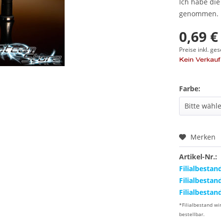
Ich habe di
genommen.
0,69 €
Preise inkl. ge
Farbe:
Merken
Artikel-Nr.:
Filialbestan
Filialbestan
Filialbestan
*Filialbestand wi
bestellbar.