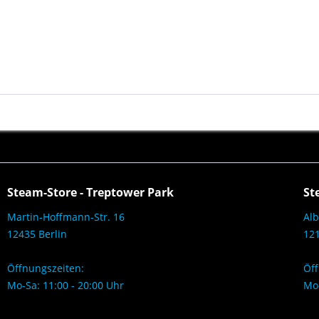
Steam-Store - Treptower Park
St
Martin-Hoffmann-Str. 16
Alb
12435 Berlin
121
Öffnungszeiten:
Öff
Mo-Sa: 11:00 - 20:00 Uhr
Mo-