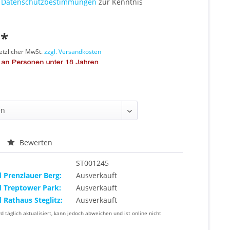
e
Datenschutzbestimmungen
zur Kenntnis
 *
setzlicher MwSt.
zzgl. Versandkosten
Bewerten
ST001245
d Prenzlauer Berg:
Ausverkauft
d Treptower Park:
Ausverkauft
d Rathaus Steglitz:
Ausverkauft
rd täglich aktualisiert, kann jedoch abweichen und ist online nicht