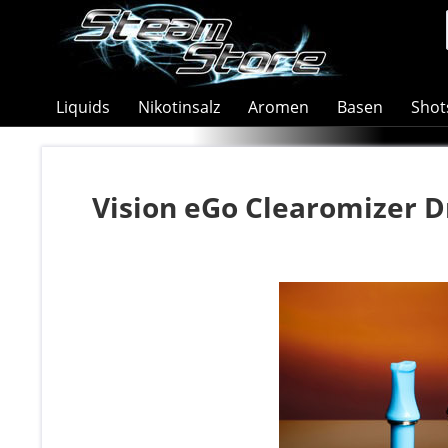
Liquids
Nikotinsalz
Aromen
Basen
Shot
Vision eGo Clearomizer Dr