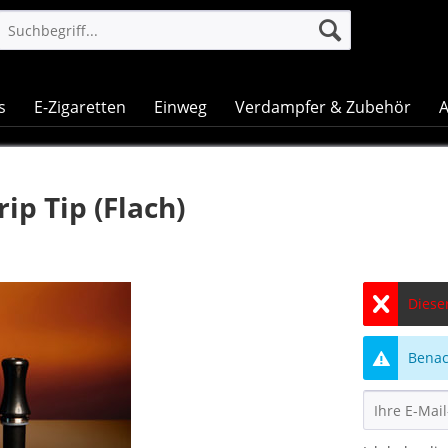
s
E-Zigaretten
Einweg
Verdampfer & Zubehör
A
ip Tip (Flach)
Dieser
Benach