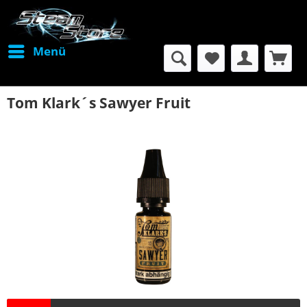
Menü
Tom Klark´s Sawyer Fruit