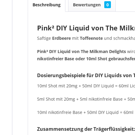
Beschreibung
Bewertungen
0
Pink² DIY Liquid von The Mil
Saftige
Erdbeere
mit
Toffeenote
und schmackha
Pink² DIY Liquid von The Milkman Delights
wir
nikotinfreier Base oder 10ml Shot gebrauchsfer
Dosierungsbeispiele für DIY Liquids von
10ml Shot mit 20mg + 50ml DIY Liquid = 60ml Liq
5ml Shot mit 20mg + 5ml nikotinfreie Base + 50m
10ml nikotinfreie Base + 50ml DIY Liquid = 60ml 
Zusammensetzung der Trägerflüssigkeit