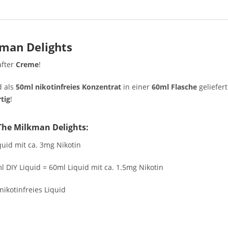
kman Delights
fter
Creme
!
d als
50ml nikotinfreies Konzentrat
in einer
60ml Flasche
geliefert
tig
!
The Milkman Delights
:
uid mit ca. 3mg Nikotin
l DIY Liquid = 60ml Liquid mit ca. 1.5mg Nikotin
nikotinfreies Liquid
: