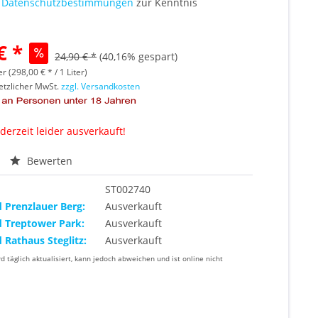
e
Datenschutzbestimmungen
zur Kenntnis
€ *
24,90 € *
(40,16% gespart)
er (298,00 € * / 1 Liter)
setzlicher MwSt.
zzgl. Versandkosten
 derzeit leider ausverkauft!
Bewerten
ST002740
d Prenzlauer Berg:
Ausverkauft
d Treptower Park:
Ausverkauft
d Rathaus Steglitz:
Ausverkauft
rd täglich aktualisiert, kann jedoch abweichen und ist online nicht