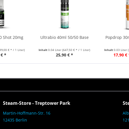
30 Shot 20mg
Ultrabio 40ml 50/50 Base
Popdrop 30m
99,00 € * / 1 Liter)
Inhalt
0.04 Liter
(647,50 € * / 1 Liter)
Inhalt
0.03 Liter
 € *
25,90 € *
17,90 € 
Steam-Store - Treptower Park
St
Martin-Hoffmann-Str. 16
Alb
12435 Berlin
121