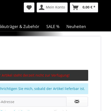
Mein Konto
0,00 € *
kkuträger & Zubehör
SALE %
Neuheiten
 Artikel steht derzeit nicht zur Verfügung!
richtigen Sie mich, sobald der Artikel lieferbar ist.