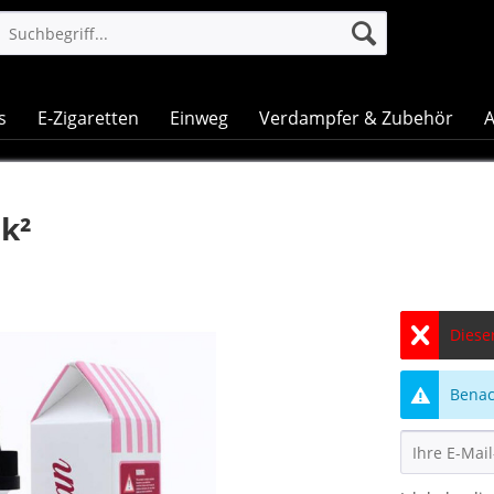
s
E-Zigaretten
Einweg
Verdampfer & Zubehör
A
k²
Dieser
Benach