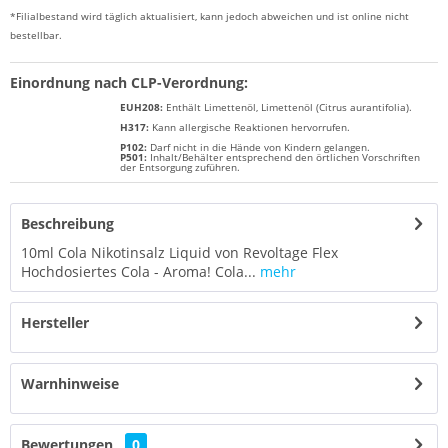
*Filialbestand wird täglich aktualisiert, kann jedoch abweichen und ist online nicht
bestellbar.
Einordnung nach CLP-Verordnung:
EUH208:
Enthält Limettenöl, Limettenöl (Citrus aurantifolia).
H317:
Kann allergische Reaktionen hervorrufen.
P102:
Darf nicht in die Hände von Kindern gelangen.
P501:
Inhalt/Behälter entsprechend den örtlichen Vorschriften
der Entsorgung zuführen.
Beschreibung
10ml Cola Nikotinsalz Liquid von Revoltage Flex
Hochdosiertes Cola - Aroma! Cola...
mehr
Hersteller
Warnhinweise
Bewertungen
0