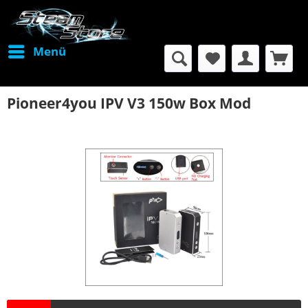
Menü
Pioneer4you IPV V3 150w Box Mod