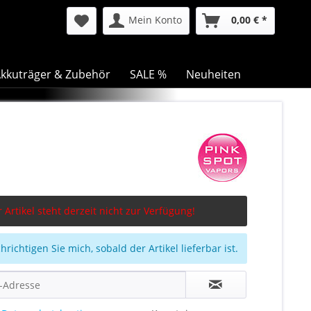
Mein Konto
0,00 € *
kkuträger & Zubehör
SALE %
Neuheiten
 Artikel steht derzeit nicht zur Verfügung!
richtigen Sie mich, sobald der Artikel lieferbar ist.