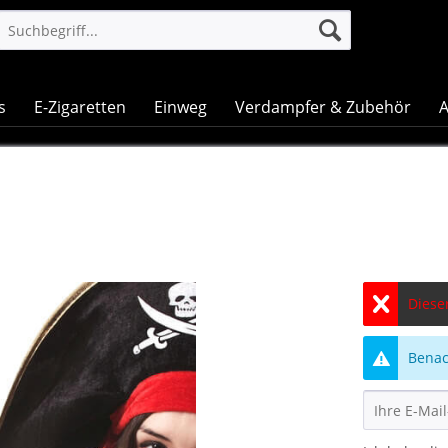
s
E-Zigaretten
Einweg
Verdampfer & Zubehör
A
Dieser
Benach