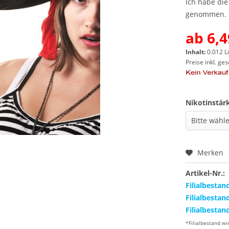
Ich habe di
genommen.
ab 6,4
Inhalt:
0.012 Li
Preise inkl. ge
Nikotinstär
Merken
Artikel-Nr.:
Filialbestan
Filialbestan
Filialbestan
*Filialbestand wi