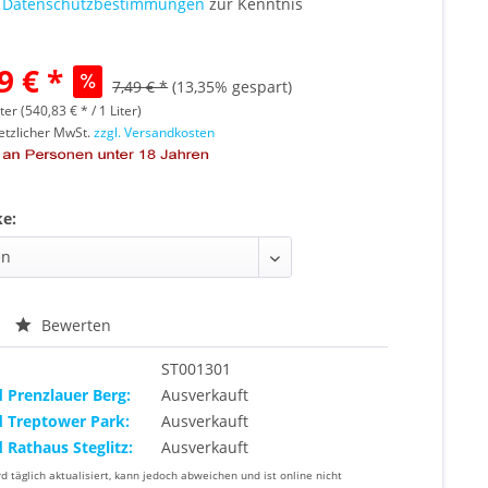
e
Datenschutzbestimmungen
zur Kenntnis
9 € *
7,49 € *
(13,35% gespart)
ter (540,83 € * / 1 Liter)
setzlicher MwSt.
zzgl. Versandkosten
ke:
Bewerten
ST001301
d Prenzlauer Berg:
Ausverkauft
d Treptower Park:
Ausverkauft
d Rathaus Steglitz:
Ausverkauft
rd täglich aktualisiert, kann jedoch abweichen und ist online nicht