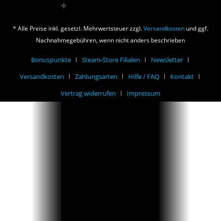
* Alle Preise inkl. gesetzl. Mehrwertsteuer zzgl.
Versandkosten
und ggf.
Nachnahmegebühren, wenn nicht anders beschrieben
Bonuspunkte
Steam-Store Filialen
Newsletter
Versandkosten
Zahlungsarten
Hilfe / FAQ
Kontakt
Vertrag widerrufen
Impressum