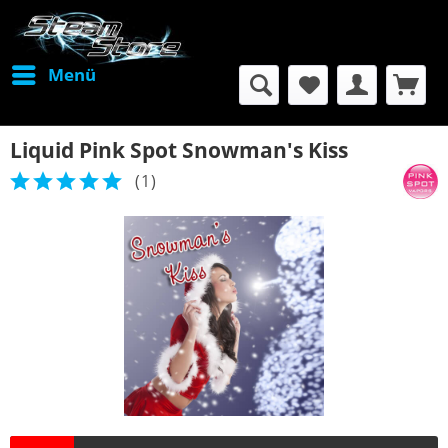
Menü
Liquid Pink Spot Snowman's Kiss
(
1
)