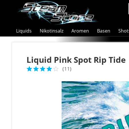
Liquids
Nikotinsalz
Aromen
Basen
Shot
Liquid Pink Spot Rip Tide
(
11
)