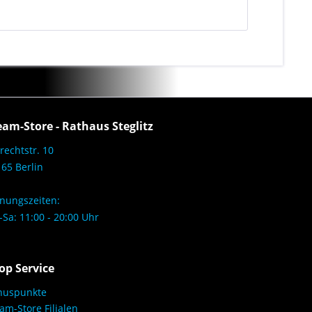
eam-Store - Rathaus Steglitz
rechtstr. 10
65 Berlin
nungszeiten:
Sa: 11:00 - 20:00 Uhr
op Service
nuspunkte
am-Store Filialen