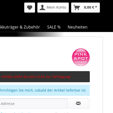
Mein Konto
0,00 € *
kkuträger & Zubehör
SALE %
Neuheiten
 Artikel steht derzeit nicht zur Verfügung!
richtigen Sie mich, sobald der Artikel lieferbar ist.