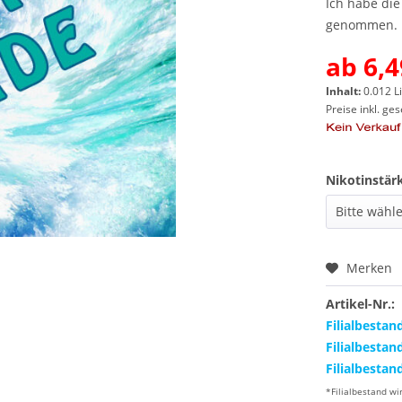
Ich habe di
genommen.
ab 6,4
Inhalt:
0.012 Li
Preise inkl. ge
Nikotinstär
Merken
Artikel-Nr.:
Filialbestan
Filialbestan
Filialbestan
*Filialbestand wi