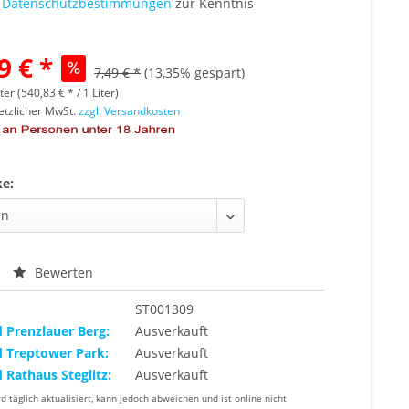
e
Datenschutzbestimmungen
zur Kenntnis
9 € *
7,49 € *
(13,35% gespart)
ter (540,83 € * / 1 Liter)
setzlicher MwSt.
zzgl. Versandkosten
ke:
Bewerten
ST001309
d Prenzlauer Berg:
Ausverkauft
d Treptower Park:
Ausverkauft
d Rathaus Steglitz:
Ausverkauft
rd täglich aktualisiert, kann jedoch abweichen und ist online nicht