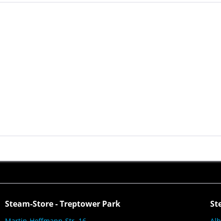
Steam-Store - Treptower Park
St
Martin-Hoffmann-Str. 16
Alb