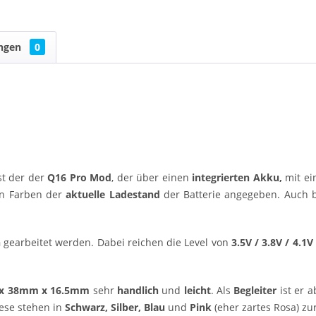
ngen
0
st der der
Q16 Pro Mod
, der über einen
integrierten Akku,
mit ei
en Farben der
aktuelle Ladestand
der Batterie angegeben. Auch b
n
gearbeitet werden. Dabei reichen die Level von
3.5V / 3.8V / 4.1V
x 38mm x 16.5mm
sehr
handlich
und
leicht
. Als
Begleiter
ist er 
ese stehen in
Schwarz, Silber, Blau
und
Pink
(eher zartes Rosa) zu