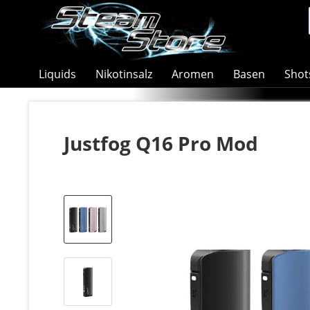
Liquids
Nikotinsalz
Aromen
Basen
Shot
Justfog Q16 Pro Mod