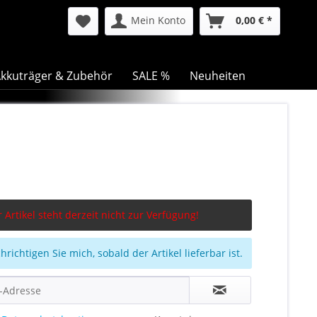
Mein Konto
0,00 € *
kkuträger & Zubehör
SALE %
Neuheiten
 Artikel steht derzeit nicht zur Verfügung!
richtigen Sie mich, sobald der Artikel lieferbar ist.