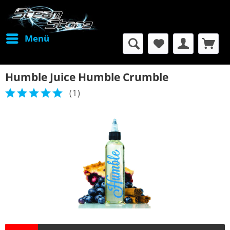
Menü
Humble Juice Humble Crumble
(
1
)