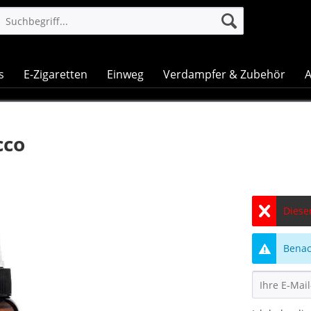
s
E-Zigaretten
Einweg
Verdampfer & Zubehör
A
cco
Dieser
Benach