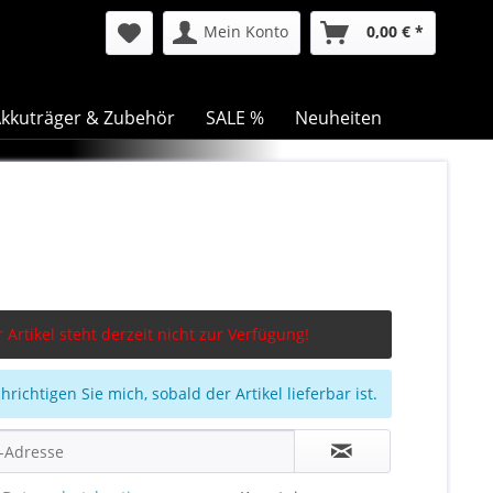
Mein Konto
0,00 € *
kkuträger & Zubehör
SALE %
Neuheiten
 Artikel steht derzeit nicht zur Verfügung!
richtigen Sie mich, sobald der Artikel lieferbar ist.