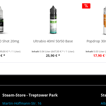
30 Shot 20mg
Ultrabio 40ml 50/50 Base
Popdrop 30m
99,00 € * / 1 Liter)
Inhalt
0.04 Liter
(647,50 € * / 1 Liter)
Inhalt
0.03 Liter
 € *
25,90 € *
17,90 € 
Steam-Store - Treptower Park
St
Martin-Hoffmann-Str. 16
Alb