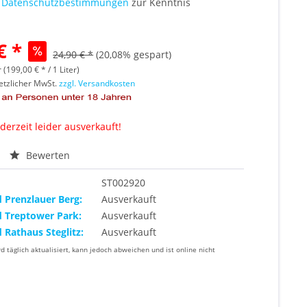
e
Datenschutzbestimmungen
zur Kenntnis
€ *
24,90 € *
(20,08% gespart)
r (199,00 € * / 1 Liter)
setzlicher MwSt.
zzgl. Versandkosten
 derzeit leider ausverkauft!
Bewerten
ST002920
d Prenzlauer Berg:
Ausverkauft
d Treptower Park:
Ausverkauft
d Rathaus Steglitz:
Ausverkauft
rd täglich aktualisiert, kann jedoch abweichen und ist online nicht