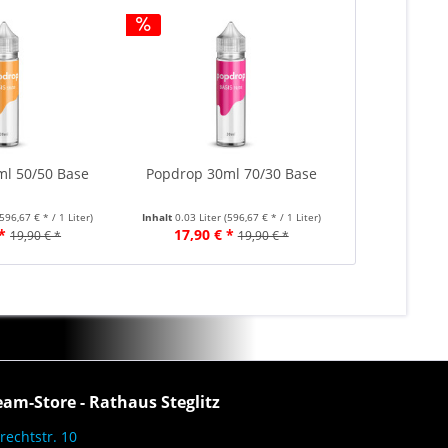
l 50/50 Base
Popdrop 30ml 70/30 Base
(596,67 € * / 1 Liter)
Inhalt
0.03 Liter
(596,67 € * / 1 Liter)
*
17,90 € *
19,90 € *
19,90 € *
eam-Store - Rathaus Steglitz
rechtstr. 10