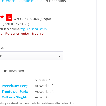
e
Datenschutzbestimmungen
zur Kenntnis
 *
4,99 € *
(20,04% gespart)
er (399,00 € * / 1 Liter)
setzlicher MwSt.
zzgl. Versandkosten
ke:
Bewerten
ST001007
d Prenzlauer Berg:
Ausverkauft
d Treptower Park:
Ausverkauft
d Rathaus Steglitz:
Ausverkauft
rd täglich aktualisiert, kann jedoch abweichen und ist online nicht