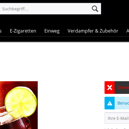
s
E-Zigaretten
Einweg
Verdampfer & Zubehör
A
Dieser
Benach