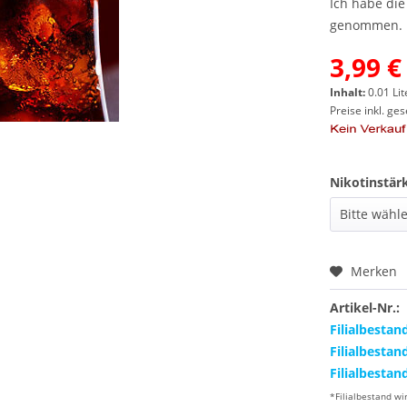
Ich habe di
genommen.
3,99 €
Inhalt:
0.01 Lit
Preise inkl. ge
Nikotinstär
Merken
Artikel-Nr.:
Filialbestan
Filialbestan
Filialbestan
*Filialbestand wi