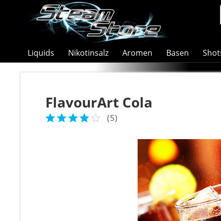
Liquids
Nikotinsalz
Aromen
Basen
Shot
FlavourArt Cola
(
5
)