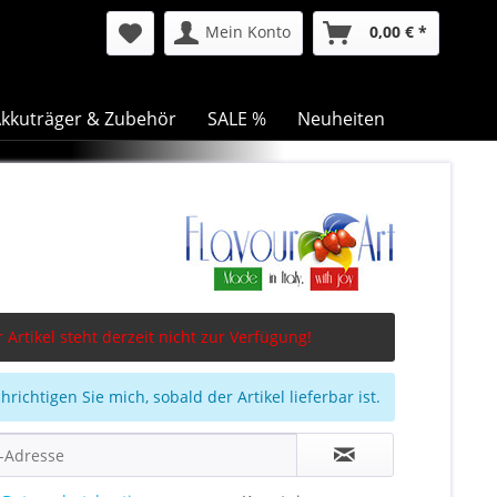
Mein Konto
0,00 € *
kkuträger & Zubehör
SALE %
Neuheiten
 Artikel steht derzeit nicht zur Verfügung!
richtigen Sie mich, sobald der Artikel lieferbar ist.