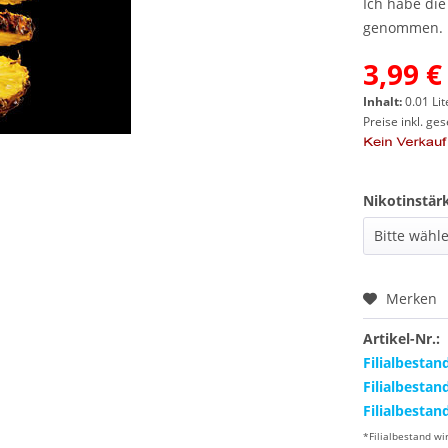
Ich habe di
genommen.
3,99 €
Inhalt:
0.01 Lit
Preise inkl. ge
Nikotinstär
Merken
Artikel-Nr.:
Filialbestan
Filialbestan
Filialbestan
*Filialbestand wi