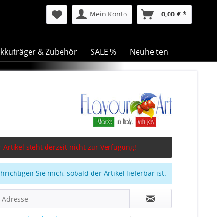
Mein Konto
0,00 € *
kkuträger & Zubehör
SALE %
Neuheiten
 Artikel steht derzeit nicht zur Verfügung!
richtigen Sie mich, sobald der Artikel lieferbar ist.