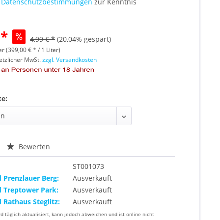
e
Datenschutzbestimmungen
zur Kenntnis
 *
4,99 € *
(20,04% gespart)
er (399,00 € * / 1 Liter)
setzlicher MwSt.
zzgl. Versandkosten
ke:
Bewerten
ST001073
d Prenzlauer Berg:
Ausverkauft
d Treptower Park:
Ausverkauft
d Rathaus Steglitz:
Ausverkauft
rd täglich aktualisiert, kann jedoch abweichen und ist online nicht