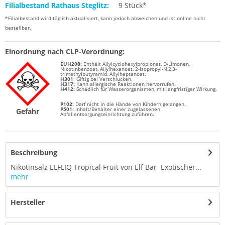
Filialbestand Rathaus Steglitz:
9 Stück*
*Filialbestand wird täglich aktualisiert, kann jedoch abweichen und ist online nicht
bestellbar.
Einordnung nach CLP-Verordnung:
EUH208:
Enthält Allylcyclohexylpropionat, D-Limonen,
Nicotinbenzoat, Allylhexanoat, 2-Isopropyl-N,2,3-
trimethylbutyramid, Allylheptanoat.
H301
: Giftig bei Verschlucken.
H317:
Kann allergische Reaktionen hervorrufen.
H412:
Schädlich für Wasserorganismen, mit langfristiger Wirkung.
P102:
Darf nicht in die Hände von Kindern gelangen.
P501:
Inhalt/Behälter einer zugelassenen
Gefahr
Abfallentsorgungseinrichtung zuführen.
Beschreibung
Nikotinsalz ELFLIQ Tropical Fruit von Elf Bar Exotischer...
mehr
Hersteller