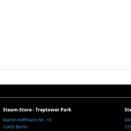
Steam-Store - Treptower Park
St
Martin-Hoffmann-Str. 16
Alb
12435 Berlin
121