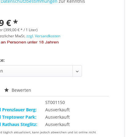
e
Datenschutzbestimmungen
zur Kenntnis
9 € *
er (399,00 € * / 1 Liter)
setzlicher MwSt.
zzgl. Versandkosten
ke:
Bewerten
ST001150
d Prenzlauer Berg:
Ausverkauft
d Treptower Park:
Ausverkauft
d Rathaus Steglitz:
Ausverkauft
rd täglich aktualisiert, kann jedoch abweichen und ist online nicht