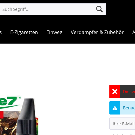
s
E-Zigaretten
Einweg
Verdampfer & Zubehör
A
Dieser
Benach