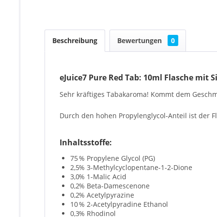
Beschreibung
Bewertungen
0
eJuice7 Pure Red Tab: 10ml Flasche mit S
Sehr kräftiges Tabakaroma! Kommt dem Geschm
Durch den hohen Propylenglycol-Anteil ist der F
Inhaltsstoffe:
75
% Propylene Glycol (PG)
2,5
% 3-Methylcyclopentane-1-2-Dione
3,0
% 1-Malic Acid
0,2
% Beta-Damescenone
0,2
% Acetylpyrazine
10
% 2-Acetylpyradine Ethanol
0,3
% Rhodinol