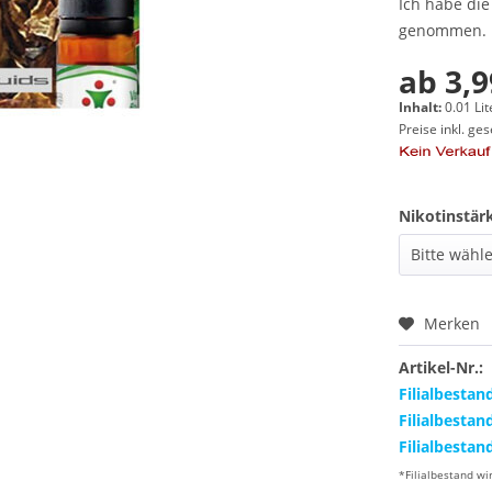
Ich habe di
genommen.
ab 3,9
Inhalt:
0.01 Lit
Preise inkl. ge
Nikotinstär
Merken
Artikel-Nr.:
Filialbestan
Filialbestan
Filialbestan
*Filialbestand wi