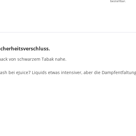
bestellbar.
icherheitsverschluss.
ack von schwarzem Tabak nahe.
lash bei eJuice7 Liquids etwas intensiver, aber die Dampfentfaltun