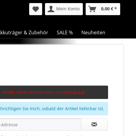
Mein Konto
0,00 € *
kkuträger & Zubehör
SALE %
Neuheiten
 Artikel steht derzeit nicht zur Verfügung!
richtigen Sie mich, sobald der Artikel lieferbar ist.