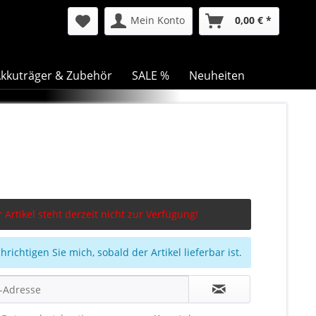
Mein Konto
0,00 € *
kkuträger & Zubehör
SALE %
Neuheiten
 Artikel steht derzeit nicht zur Verfügung!
richtigen Sie mich, sobald der Artikel lieferbar ist.