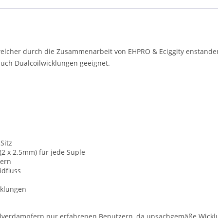
welcher durch die Zusammenarbeit von EHPRO & Eciggity enstanden i
 auch Dualcoilwicklungen geeignet.
Sitz
(2 x 2.5mm) für jede Suple
hern
idfluss
cklungen
elverdampfern nur erfahrenen Benutzern, da unsachgemäße Wick