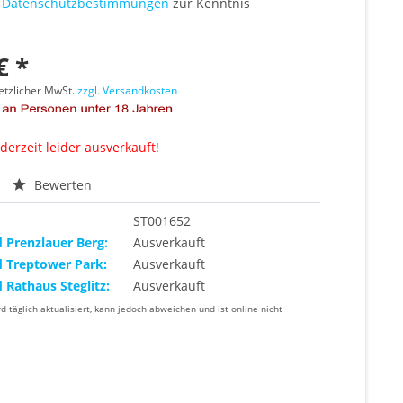
e
Datenschutzbestimmungen
zur Kenntnis
€ *
setzlicher MwSt.
zzgl. Versandkosten
 derzeit leider ausverkauft!
Bewerten
ST001652
d Prenzlauer Berg:
Ausverkauft
d Treptower Park:
Ausverkauft
d Rathaus Steglitz:
Ausverkauft
rd täglich aktualisiert, kann jedoch abweichen und ist online nicht