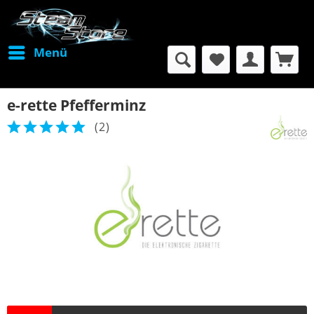
Menü
e-rette Pfefferminz
(
2
)