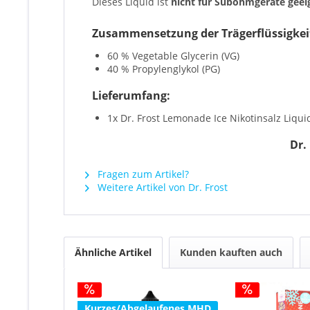
Dieses Liquid ist
nicht für Subohmgeräte geei
Zusammensetzung der Trägerflüssigkei
60 % Vegetable Glycerin (VG)
40 % Propylenglykol (PG)
Lieferumfang:
1x Dr. Frost Lemonade Ice Nikotinsalz Liqui
Dr.
Fragen zum Artikel?
Weitere Artikel von Dr. Frost
Ähnliche Artikel
Kunden kauften auch
Kurzes/Abgelaufenes MHD