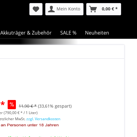
Mein Konto
0,00 € *
Akkuträger & Zubehör
SALE %
Neuheiten
 *
11,90 € *
(33,61% gespart)
er (790,00 € * / 1 Liter)
setzlicher MwSt.
zzgl. Versandkosten