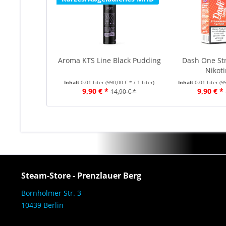
Aroma KTS Line Black Pudding
Dash One St
Nikoti
Inhalt
0.01 Liter
(990,00 € * / 1 Liter)
Inhalt
0.01 Liter
(9
9,90 € *
9,90 € *
14,90 € *
Steam-Store - Prenzlauer Berg
Bornholmer Str. 3
10439 Berlin