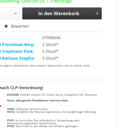
sandfertig, Lieferzeit ca. 1-3 Werktage
In den
Warenkorb
Bewerten
ST006646
d Prenzlauer Berg:
2 Stück*
d Treptower Park:
5 Stück*
d Rathaus Steglitz:
3 Stück*
rd täglich aktualisiert, kann jedoch abweichen und ist online nicht
nach CLP-Verordnung:
EUH208:
Enthält
Lemon Oil, Citral, Nerol, Grapefruit Oil, Furaneol
.
Kann allergische Reaktionen hervorrufen.
H301:
Giftig bei Verschlucken.
H412:
Schädlich für Wasserorganismen, mit langfristiger Wirkung.
P101:
Ist ärztlicher Rat erforderlich, Verpackung oder
Kennzeichnungsetikett bereithalten.
P102:
Darf nicht in die Hände von Kindern gelangen.