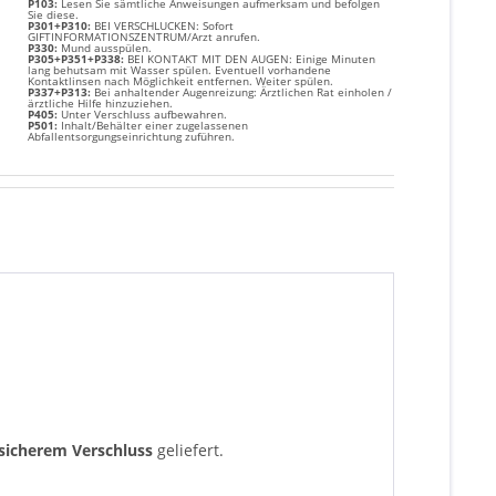
P103:
Lesen Sie sämtliche Anweisungen aufmerksam und befolgen
Sie diese.
P301+P310:
BEI VERSCHLUCKEN: Sofort
GIFTINFORMATIONSZENTRUM/Arzt anrufen.
P330:
Mund ausspülen.
P305+P351+P338:
BEI KONTAKT MIT DEN AUGEN: Einige Minuten
lang behutsam mit Wasser spülen. Eventuell vorhandene
Kontaktlinsen nach Möglichkeit entfernen. Weiter spülen.
P337+P313:
Bei anhaltender Augenreizung: Ärztlichen Rat einholen /
ärztliche Hilfe hinzuziehen.
P405:
Unter Verschluss aufbewahren.
P501:
Inhalt/Behälter einer zugelassenen
Abfallentsorgungseinrichtung zuführen.
sicherem Verschluss
geliefert.