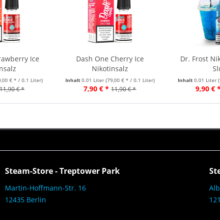
rawberry Ice
Dash One Cherry Ice
Dr. Frost Ni
nsalz
Nikotinsalz
Sl
9,00 € * / 0.1 Liter)
Inhalt
0.01 Liter
(79,00 € * / 0.1 Liter)
Inhalt
0.01 Liter
7,90 € *
9,90 € 
11,90 € *
11,90 € *
Steam-Store - Treptower Park
St
Martin-Hoffmann-Str. 16
Alb
12435 Berlin
121