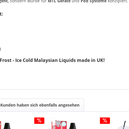
gent,
sondern wurde für
MTL Geräte
und
Pod Systeme
konzipiert
t:
d
 Frost - Ice Cold Malaysian Liquids made in UK!
Kunden haben sich ebenfalls angesehen