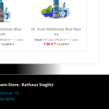
kotinsalz Blue
Dr. Frost Nikotinsalz Blue Razz
ush
Ice
(990,00 € * / 1 Liter)
Inhalt
0.01 Liter
(790,00 € * / 1 Liter)
*
7,90 € *
11,90 € *
11,90 € *
eam-Store - Rathaus Steglitz
rechtstr. 10
65 Berlin