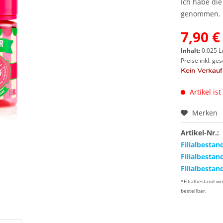
Ich habe di
genommen.
7,90 €
Inhalt:
0.025 Li
Preise inkl. ge
Artikel ist
Merken
Artikel-Nr.:
Filialbestan
Filialbestan
Filialbestan
*Filialbestand wi
bestellbar.