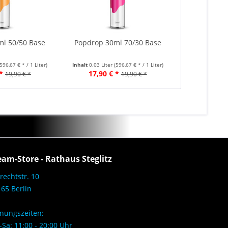
l 50/50 Base
Popdrop 30ml 70/30 Base
(596,67 € * / 1 Liter)
Inhalt
0.03 Liter
(596,67 € * / 1 Liter)
*
17,90 € *
19,90 € *
19,90 € *
eam-Store - Rathaus Steglitz
rechtstr. 10
65 Berlin
nungszeiten:
Sa: 11:00 - 20:00 Uhr