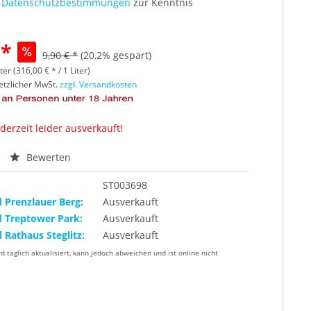
e
Datenschutzbestimmungen
zur Kenntnis
 *
9,90 € *
(20,2% gespart)
ter (316,00 € * / 1 Liter)
setzlicher MwSt.
zzgl. Versandkosten
 derzeit leider ausverkauft!
Bewerten
ST003698
d Prenzlauer Berg:
Ausverkauft
d Treptower Park:
Ausverkauft
d Rathaus Steglitz:
Ausverkauft
rd täglich aktualisiert, kann jedoch abweichen und ist online nicht