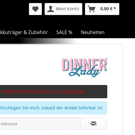
Mein Konto
0,00 € *
kkuträger & Zubehör
SALE %
Neuheiten
 Artikel steht derzeit nicht zur Verfügung!
richtigen Sie mich, sobald der Artikel lieferbar ist.