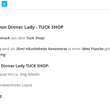
0
von Dinner Lady - TUCK SHOP
chmack
aus dem
Tuck Shop
!
dy
wird als
25ml nikotinfreies Konzentrat
in einer
30ml Flasche
gel
rtig
!
on Dinner Lady TUCK SHOP:
quid mit ca. 3mg Nikotin
nikotinfreies Liquid
t: