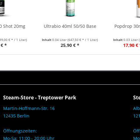
30 Shot 20mg
Ultrabio 40ml 50/50 Base
Popdrop 30m
99,00 € * / 1 Liter)
Inhalt
0.04 Liter
(647,50 € * / 1 Liter)
Inhalt
0.03 Liter
 € *
25,90 € *
17,90 € 
Steam-Store - Treptower Park
St
Martin-Hoffmann-Str. 16
Alb
12435 Berlin
121
Öffnungszeiten:
Öff
Mo-Sa: 11:00 - 20:00 Uhr
Mo-