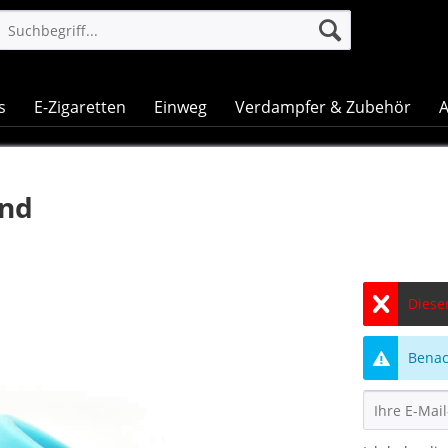
s
E-Zigaretten
Einweg
Verdampfer & Zubehör
A
and
Dieser
Benach