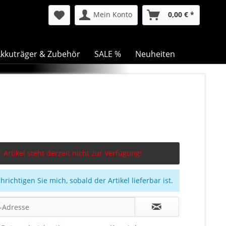
Mein Konto
0,00 € *
kkuträger & Zubehör
SALE %
Neuheiten
 Artikel steht derzeit nicht zur Verfügung!
richtigen Sie mich, sobald der Artikel lieferbar ist.