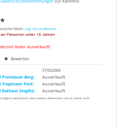
e
Datenschutzbestimmungen
zur Kenntnis
 *
setzlicher MwSt.
zzgl. Versandkosten
 derzeit leider ausverkauft!
Bewerten
ST002060
d Prenzlauer Berg:
Ausverkauft
d Treptower Park:
Ausverkauft
d Rathaus Steglitz:
Ausverkauft
rd täglich aktualisiert, kann jedoch abweichen und ist online nicht