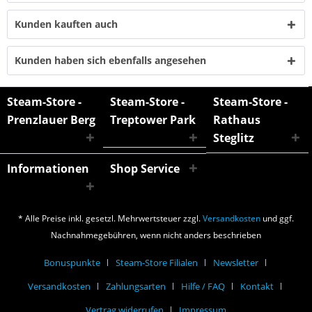
Kunden kauften auch
Kunden haben sich ebenfalls angesehen
Steam-Store -
Steam-Store -
Steam-Store -
Prenzlauer Berg
Treptower Park
Rathaus
Steglitz
Informationen
Shop Service
* Alle Preise inkl. gesetzl. Mehrwertsteuer zzgl.
Versandkosten
und ggf.
Nachnahmegebühren, wenn nicht anders beschrieben
Bonuspunkte
Steam-Store Filialen
Newsletter
Versandkosten
Zahlungsarten
Hilfe / FAQ
Kontakt
Vertrag widerrufen
Impressum