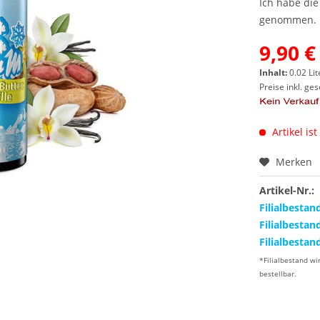
Ich habe di
genommen.
9,90 €
Inhalt:
0.02 Lit
Preise inkl. ge
Artikel ist
Merken
Artikel-Nr.:
Filialbestan
Filialbestan
Filialbestan
*Filialbestand wi
bestellbar.