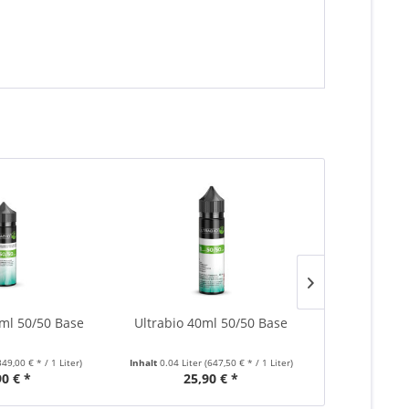
0ml 50/50 Base
Ultrabio 40ml 50/50 Base
Ultrabio 1
349,00 € * / 1 Liter)
Inhalt
0.04 Liter
(647,50 € * / 1 Liter)
Inhalt
0.1 Lite
90 € *
25,90 € *
34