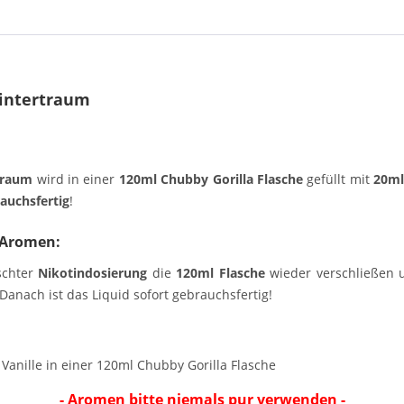
Wintertraum
traum
wird in einer
120ml Chubby Gorilla Flasche
gefüllt mit
20m
auchsfertig
!
 Aromen:
schter
Nikotindosierung
die
120ml Flasche
wieder verschließen u
anach ist das Liquid sofort gebrauchsfertig!
anille in einer 120ml Chubby Gorilla Flasche
- Aromen bitte niemals pur verwenden -