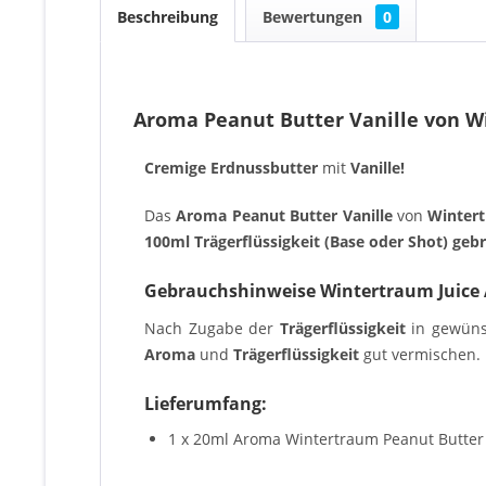
Beschreibung
Bewertungen
0
Aroma Peanut Butter Vanille von 
Cremige Erdnussbutter
mit
Vanille
!
Das
Aroma Peanut Butter Vanille
von
Winter
100ml Trägerflüssigkeit (Base oder Shot) gebr
Gebrauchshinweise Wintertraum Juice
Nach Zugabe der
Trägerflüssigkeit
in gewün
Aroma
und
Trägerflüssigkeit
gut vermischen. D
Lieferumfang:
1 x 20ml Aroma Wintertraum Peanut Butter V