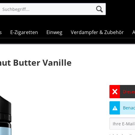
s
E-Zigaretten
Einweg
Verdampfer & Zubehör
A
t Butter Vanille
Dieser
Benach