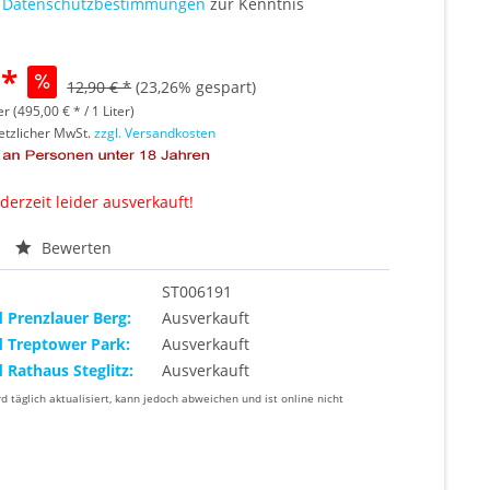
e
Datenschutzbestimmungen
zur Kenntnis
 *
12,90 € *
(23,26% gespart)
er (495,00 € * / 1 Liter)
setzlicher MwSt.
zzgl. Versandkosten
 derzeit leider ausverkauft!
Bewerten
ST006191
d Prenzlauer Berg:
Ausverkauft
d Treptower Park:
Ausverkauft
d Rathaus Steglitz:
Ausverkauft
rd täglich aktualisiert, kann jedoch abweichen und ist online nicht