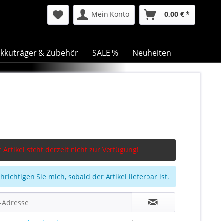
Mein Konto
0,00 € *
kkuträger & Zubehör
SALE %
Neuheiten
 Artikel steht derzeit nicht zur Verfügung!
richtigen Sie mich, sobald der Artikel lieferbar ist.