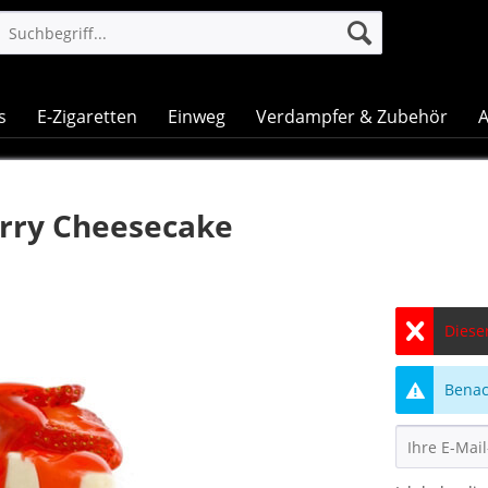
s
E-Zigaretten
Einweg
Verdampfer & Zubehör
A
rry Cheesecake
Dieser
Benach