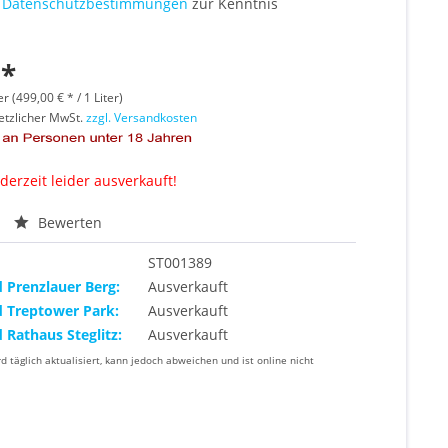
e
Datenschutzbestimmungen
zur Kenntnis
 *
er (499,00 € * / 1 Liter)
setzlicher MwSt.
zzgl. Versandkosten
 derzeit leider ausverkauft!
Bewerten
ST001389
d Prenzlauer Berg:
Ausverkauft
d Treptower Park:
Ausverkauft
d Rathaus Steglitz:
Ausverkauft
rd täglich aktualisiert, kann jedoch abweichen und ist online nicht