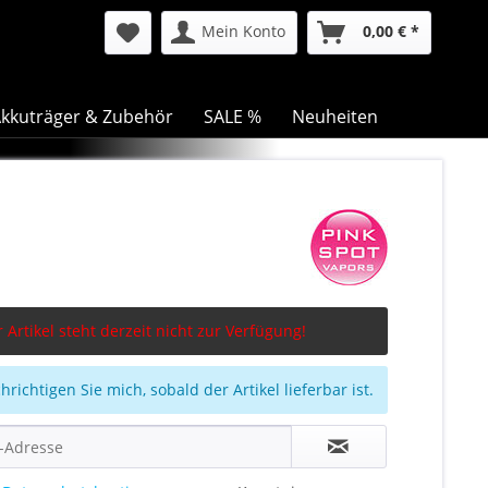
Mein Konto
0,00 € *
kkuträger & Zubehör
SALE %
Neuheiten
 Artikel steht derzeit nicht zur Verfügung!
richtigen Sie mich, sobald der Artikel lieferbar ist.