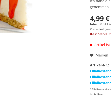
Ich habe di
genommen.
4,99 €
Inhalt:
0.01 Lit
Preise inkl. ge
Artikel ist
Merken
Artikel-Nr.:
Filialbestan
Filialbestan
Filialbestan
*Filialbestand wi
bestellbar.