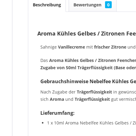
Beschreibung
Bewertungen
0
Aroma Kühles Gelbes / Zitronen Fe
Sahnige
Vanillecreme
mit
frischer Zitrone
und
Das
Aroma Kühles Gelbes / Zitronen Feench
Zugabe von 50ml Trägerflüssigkeit (Base oder
Gebrauchshinweise Nebelfee Kühles Ge
Nach Zugabe der
Trägerflüssigkeit
in gewüns
sich
Aroma
und
Trägerflüssigkeit
gut vermisch
Lieferumfang:
1 x 10ml Aroma Nebelfee Kühles Gelbes / Z