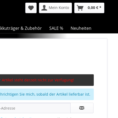
Mein Konto
0,00 € *
kkuträger & Zubehör
SALE %
Neuheiten
 Artikel steht derzeit nicht zur Verfügung!
richtigen Sie mich, sobald der Artikel lieferbar ist.