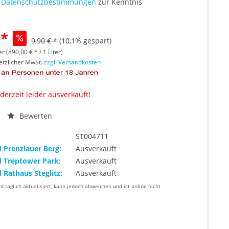
e
Datenschutzbestimmungen
zur Kenntnis
 *
9,90 € *
(10,1% gespart)
er (890,00 € * / 1 Liter)
setzlicher MwSt.
zzgl. Versandkosten
 derzeit leider ausverkauft!
Bewerten
ST004711
d Prenzlauer Berg:
Ausverkauft
d Treptower Park:
Ausverkauft
d Rathaus Steglitz:
Ausverkauft
rd täglich aktualisiert, kann jedoch abweichen und ist online nicht