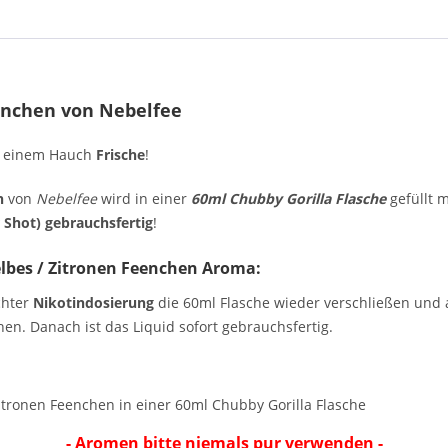
enchen von Nebelfee
 einem Hauch
Frische
!
en
von
Nebelfee
wird in einer
60ml Chubby Gorilla Flasche
gefüllt 
 Shot) gebrauchsfertig
!
lbes / Zitronen Feenchen Aroma:
chter
Nikotindosierung
die 60ml Flasche wieder verschließen und a
en. Danach ist das Liquid sofort gebrauchsfertig.
itronen Feenchen in einer 60ml Chubby Gorilla Flasche
- Aromen bitte niemals pur verwenden -