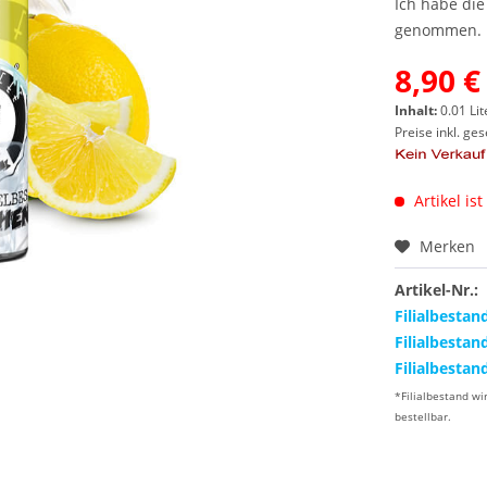
Ich habe di
genommen.
8,90 €
Inhalt:
0.01 Lit
Preise inkl. ge
Artikel ist
Merken
Artikel-Nr.:
Filialbestan
Filialbestan
Filialbestan
*Filialbestand wi
bestellbar.