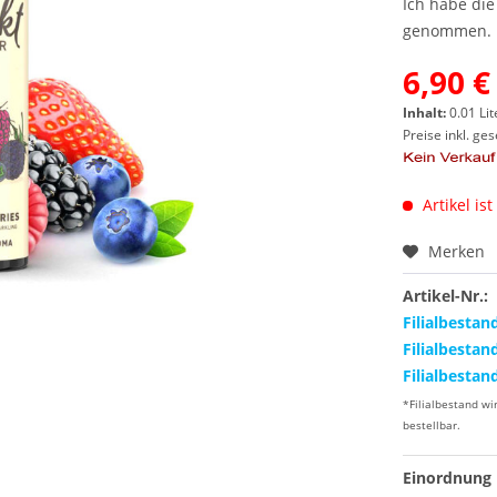
Ich habe di
genommen.
6,90 €
Inhalt:
0.01 Lit
Preise inkl. ge
Artikel ist
Merken
Artikel-Nr.:
Filialbestan
Filialbestan
Filialbestan
*Filialbestand wi
bestellbar.
Einordnung 