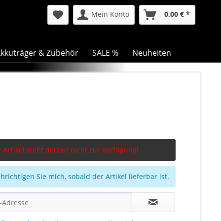
Mein Konto
0,00 € *
kkuträger & Zubehör
SALE %
Neuheiten
 Artikel steht derzeit nicht zur Verfügung!
richtigen Sie mich, sobald der Artikel lieferbar ist.