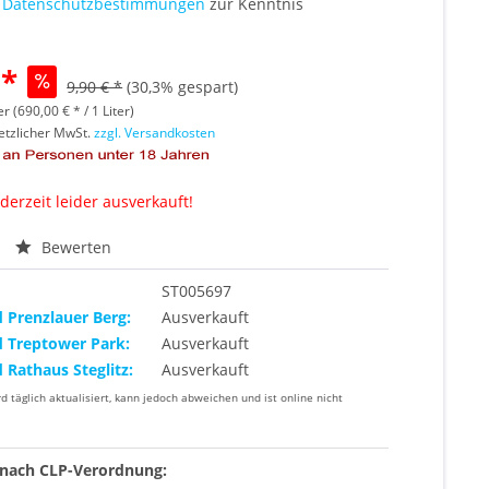
e
Datenschutzbestimmungen
zur Kenntnis
 *
9,90 € *
(30,3% gespart)
er (690,00 € * / 1 Liter)
setzlicher MwSt.
zzgl. Versandkosten
 derzeit leider ausverkauft!
Bewerten
ST005697
d Prenzlauer Berg:
Ausverkauft
d Treptower Park:
Ausverkauft
d Rathaus Steglitz:
Ausverkauft
rd täglich aktualisiert, kann jedoch abweichen und ist online nicht
nach CLP-Verordnung: