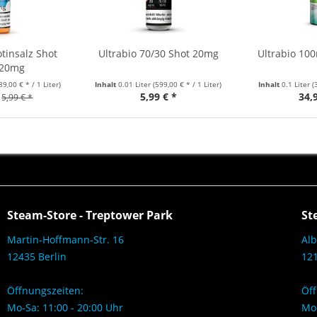
tinsalz Shot
Ultrabio 70/30 Shot 20mg
Ultrabio 10
 20mg
89,00 € * / 1 Liter)
Inhalt
0.01 Liter
(599,00 € * / 1 Liter)
Inhalt
0.1 Liter
(
5,99 € *
34,
5,99 € *
Steam-Store - Treptower Park
St
Martin-Hoffmann-Str. 16
Alb
12435 Berlin
121
Öffnungszeiten:
Öff
Mo-Sa: 11:00 - 20:00 Uhr
Mo-