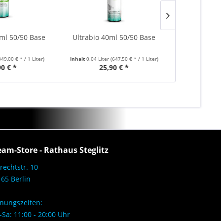
0ml 50/50 Base
Ultrabio 40ml 50/50 Base
Ultrabio 1
349,00 € * / 1 Liter)
Inhalt
0.04 Liter
(647,50 € * / 1 Liter)
Inhalt
0.1 Lite
90 € *
25,90 € *
34
eam-Store - Rathaus Steglitz
rechtstr. 10
65 Berlin
nungszeiten:
Sa: 11:00 - 20:00 Uhr