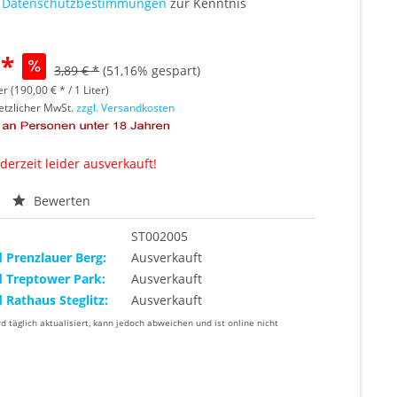
e
Datenschutzbestimmungen
zur Kenntnis
 *
3,89 € *
(51,16% gespart)
er (190,00 € * / 1 Liter)
setzlicher MwSt.
zzgl. Versandkosten
 derzeit leider ausverkauft!
Bewerten
ST002005
d Prenzlauer Berg:
Ausverkauft
d Treptower Park:
Ausverkauft
d Rathaus Steglitz:
Ausverkauft
rd täglich aktualisiert, kann jedoch abweichen und ist online nicht