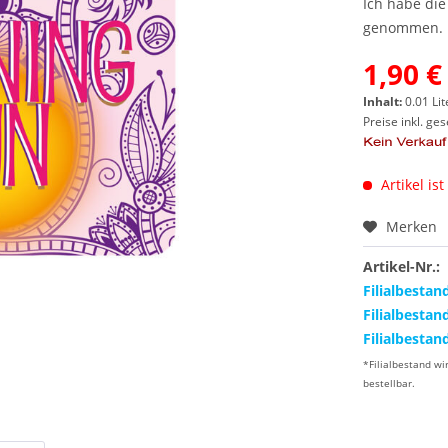
Ich habe di
genommen.
1,90 €
Inhalt:
0.01 Lit
Preise inkl. ge
Artikel ist
Merken
Artikel-Nr.:
Filialbestan
Filialbestan
Filialbestan
*Filialbestand wi
bestellbar.