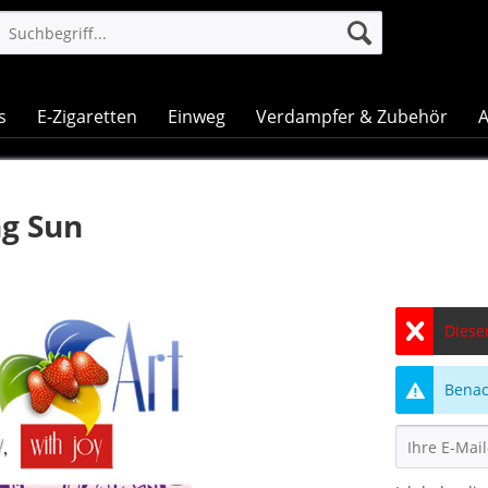
s
E-Zigaretten
Einweg
Verdampfer & Zubehör
A
g Sun
Dieser
Benach