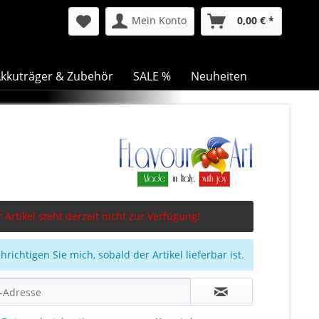
Mein Konto
0,00 € *
kkuträger & Zubehör
SALE %
Neuheiten
 Artikel steht derzeit nicht zur Verfügung!
richtigen Sie mich, sobald der Artikel lieferbar ist.