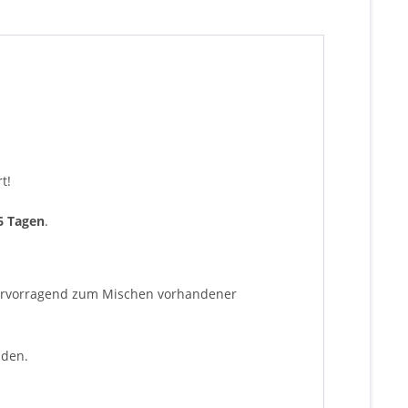
t!
6 Tagen
.
 hervorragend zum Mischen vorhandener
nden.