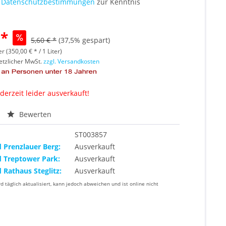
e
Datenschutzbestimmungen
zur Kenntnis
 *
5,60 € *
(37,5% gespart)
er (350,00 € * / 1 Liter)
setzlicher MwSt.
zzgl. Versandkosten
 derzeit leider ausverkauft!
Bewerten
ST003857
d Prenzlauer Berg:
Ausverkauft
d Treptower Park:
Ausverkauft
d Rathaus Steglitz:
Ausverkauft
rd täglich aktualisiert, kann jedoch abweichen und ist online nicht