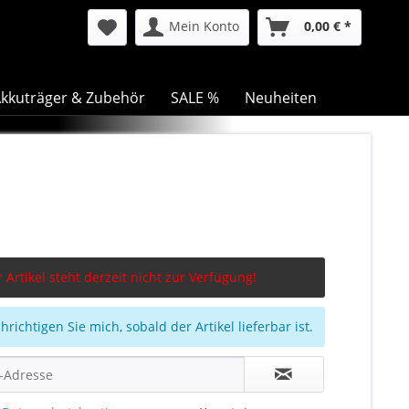
Mein Konto
0,00 € *
kkuträger & Zubehör
SALE %
Neuheiten
 Artikel steht derzeit nicht zur Verfügung!
richtigen Sie mich, sobald der Artikel lieferbar ist.