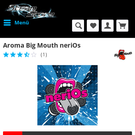
Menü
Aroma Big Mouth neriOs
(
1
)