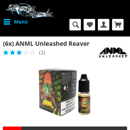
Menü
(6x) ANML Unleashed Reaver
(
2
)